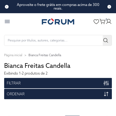
Aproveite o frete grátis em compras acima de 300
reais.
0
Página inicial
>
Bianca Freitas Candella
Bianca Freitas Candella
Exibindo
1-2
produtos de 2
FILTRAR
ORDENAR