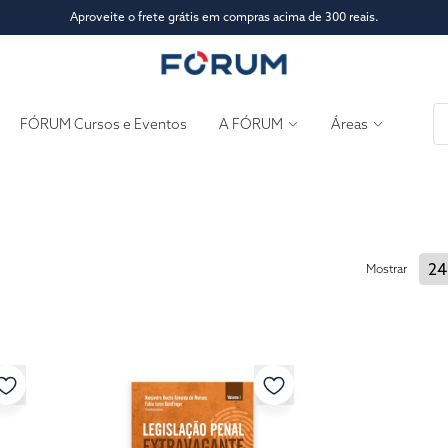
Aproveite o frete grátis em compras acima de 300 reais.
FÓRUM Cursos e Eventos
A FÓRUM
Áreas
Mostrar