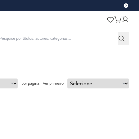
0
por página
Ver primeiro