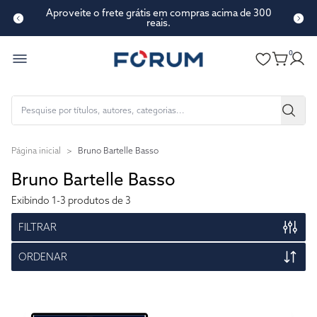
Aproveite o frete grátis em compras acima de 300
reais.
0
Página inicial
>
Bruno Bartelle Basso
Bruno Bartelle Basso
Exibindo
1-3
produtos de 3
FILTRAR
ORDENAR