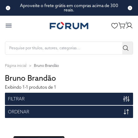
Aproveite o frete grátis em compras acima de 300
reais.
0
Página inicial
>
Bruno Brandão
Bruno Brandão
Exibindo
1-1
produtos de 1
FILTRAR
ORDENAR