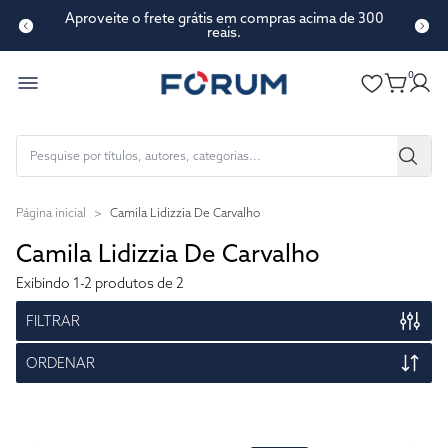
Aproveite o frete grátis em compras acima de 300
reais.
0
Página inicial
>
Camila Lidizzia De Carvalho
Camila Lidizzia De Carvalho
Exibindo
1-2
produtos de 2
FILTRAR
ORDENAR