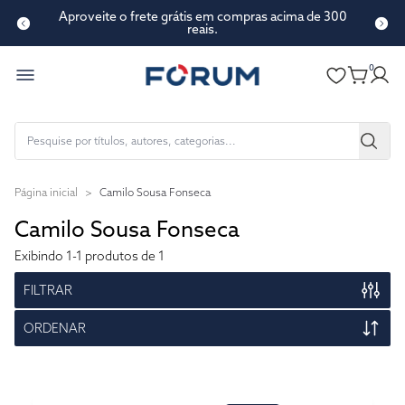
Aproveite o frete grátis em compras acima de 300
reais.
0
Página inicial
>
Camilo Sousa Fonseca
Camilo Sousa Fonseca
Exibindo
1-1
produtos de 1
FILTRAR
ORDENAR