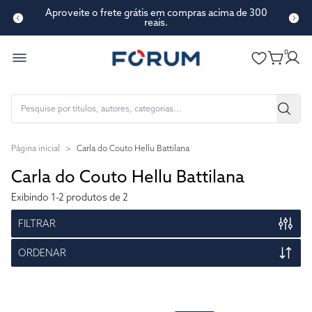
Aproveite o frete grátis em compras acima de 300
reais.
0
Página inicial
>
Carla do Couto Hellu Battilana
Carla do Couto Hellu Battilana
Exibindo
1-2
produtos de 2
FILTRAR
ORDENAR