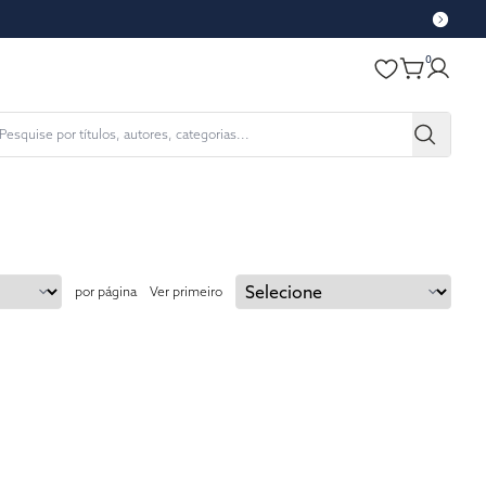
0
por página
Ver primeiro