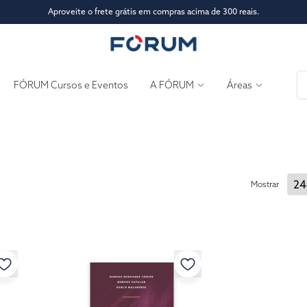
Aproveite o frete grátis em compras acima de 300 reais.
FÓRUM Cursos e Eventos
A FÓRUM
Áreas
Mostrar