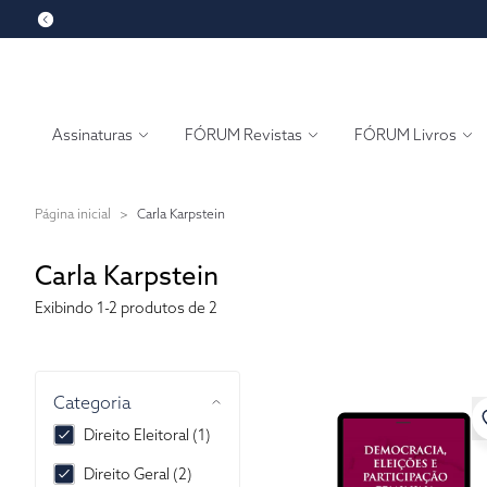
Assinaturas
FÓRUM Revistas
FÓRUM Livros
Página inicial
>
Carla Karpstein
Carla Karpstein
Exibindo
1-2
produtos de 2
Categoria
Direito Eleitoral (1)
Direito Geral (2)