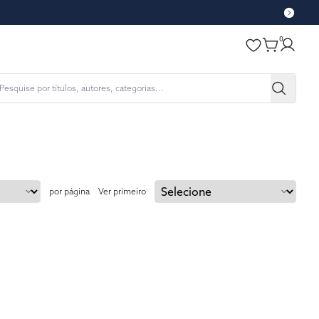
0
por página
Ver primeiro