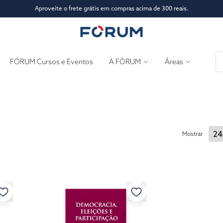
Aproveite o frete grátis em compras acima de 300 reais.
FÓRUM Cursos e Eventos
A FÓRUM
Áreas
Mostrar