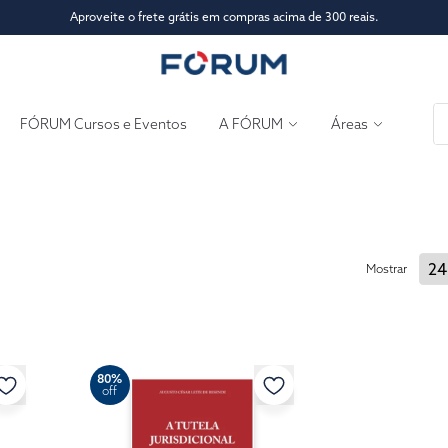
Aproveite o frete grátis em compras acima de 300 reais.
FÓRUM Cursos e Eventos
A FÓRUM
Áreas
Mostrar
80%
off