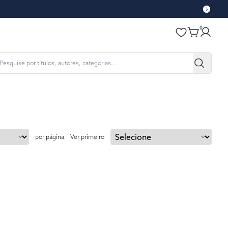
0
por página
Ver primeiro