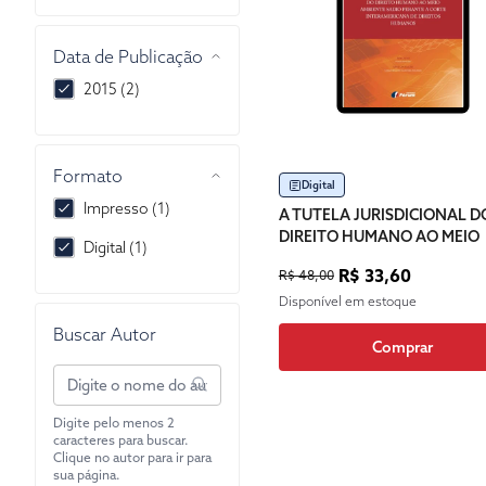
Data de Publicação
2015 (2)
Formato
Digital
Impresso (1)
A TUTELA JURISDICIONAL D
DIREITO HUMANO AO MEIO
Digital (1)
AMBIENTE SADIO PERANTE 
R$ 33,60
R$ 48,00
CORTE INTERAMERICANA D
DIREITOS HUMANOS
Disponível em estoque
Buscar Autor
Comprar
Digite pelo menos 2
caracteres para buscar.
Clique no autor para ir para
sua página.