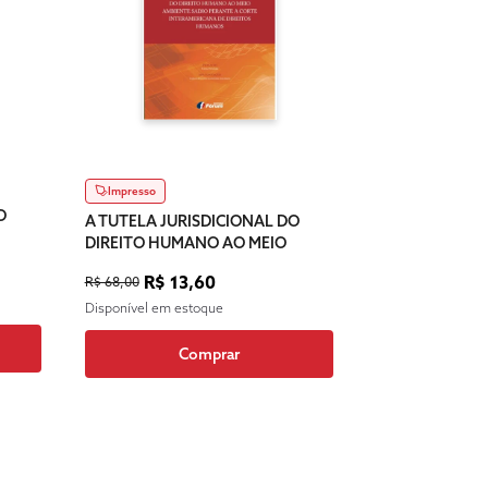
Impresso
O
A TUTELA JURISDICIONAL DO
DIREITO HUMANO AO MEIO
A
AMBIENTE SADIO PERANTE A
R$ 13,60
E
R$ 68,00
CORTE INTERAMERICANA DE
DIREITOS HUMANOS
Disponível em estoque
Comprar