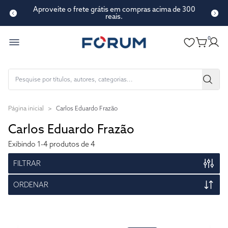
Aproveite o frete grátis em compras acima de 300
reais.
0
Página inicial
>
Carlos Eduardo Frazão
Carlos Eduardo Frazão
Exibindo
1-4
produtos de 4
FILTRAR
ORDENAR