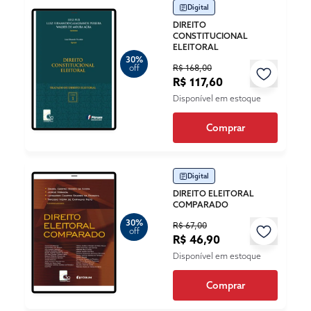
Digital
DIREITO
CONSTITUCIONAL
ELEITORAL
30%
R$ 168,00
off
R$ 117,60
Disponível em estoque
Comprar
Digital
DIREITO ELEITORAL
COMPARADO
30%
R$ 67,00
off
R$ 46,90
Disponível em estoque
Comprar