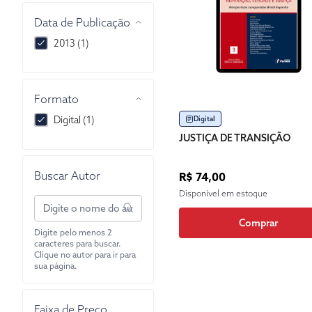
Data de Publicação
2013 (1)
Formato
Digital (1)
Digital
JUSTIÇA DE TRANSIÇÃO
Buscar Autor
R$ 74,00
Disponível em estoque
Comprar
Digite pelo menos 2
caracteres para buscar.
Clique no autor para ir para
sua página.
Faixa de Preço