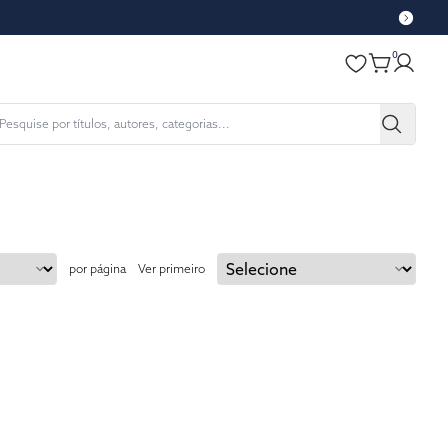
0
por página
Ver primeiro