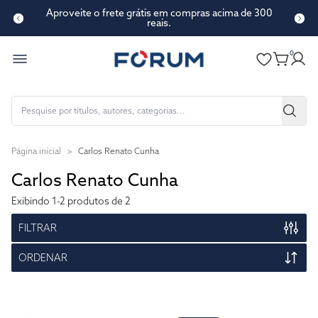
Aproveite o frete grátis em compras acima de 300
reais.
0
Página inicial
>
Carlos Renato Cunha
Carlos Renato Cunha
Exibindo
1-2
produtos de 2
FILTRAR
ORDENAR