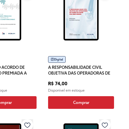
Digital
O ACORDO DE
A RESPONSABILIDADE CIVIL
 PREMIADA A
OBJETIVA DAS OPERADORAS DE
TEMA DE
PLANOS DE SAÚDE POR ERRO
R$ 74,00
ONSTITUCIONAIS
MÉDICO
toque
Disponível em estoque
omprar
Comprar