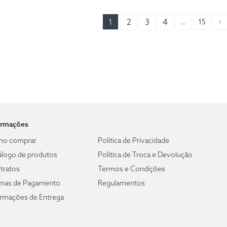
1
2
3
4
...
15
ormações
o comprar
Política de Privacidade
álogo de produtos
Política de Troca e Devolução
tratos
Termos e Condições
mas de Pagamento
Regulamentos
ormações de Entrega