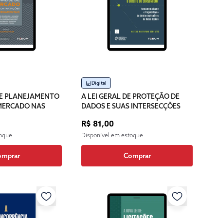
Digital
DE PLANEJAMENTO
A LEI GERAL DE PROTEÇÃO DE
 MERCADO NAS
DADOS E SUAS INTERSECÇÕES
ES
COM O DIREITO DO CONSUMIDOR
R$ 81,00
AIS
toque
Disponível em estoque
omprar
Comprar