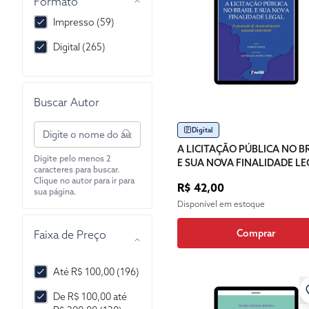
Formato
2019 (31)
Impresso (59)
2018 (32)
Digital (265)
2017 (19)
2016 (16)
Buscar Autor
2015 (15)
Digital
2014 (7)
A LICITAÇÃO PÚBLICA NO B
Digite pelo menos 2
E SUA NOVA FINALIDADE LE
2013 (4)
caracteres para buscar.
Clique no autor para ir para
R$ 42,00
2012 (4)
sua página.
Disponível em estoque
2011 (1)
Comprar
Faixa de Preço
2010 (9)
2009 (7)
Até R$ 100,00 (196)
2008 (1)
De R$ 100,00 até