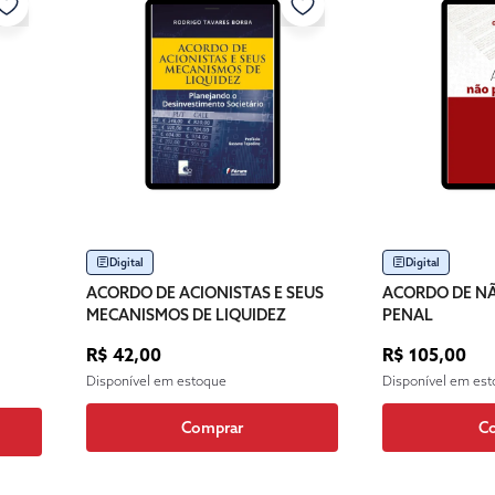
Digital
Digital
ACORDO DE ACIONISTAS E SEUS
ACORDO DE N
MECANISMOS DE LIQUIDEZ
PENAL
R$ 42,00
R$ 105,00
Disponível em estoque
Disponível em es
Comprar
C