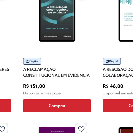
Digital
Digital
ERES
A RECLAMAÇÃO
A RESCISÃO D
CONSTITUCIONAL EM EVIDÊNCIA
COLABORAÇÃO
PARTIR DO SIS
R$ 151,00
R$ 46,00
GARANTIAS C
Disponível em estoque
Disponível em es
Comprar
C