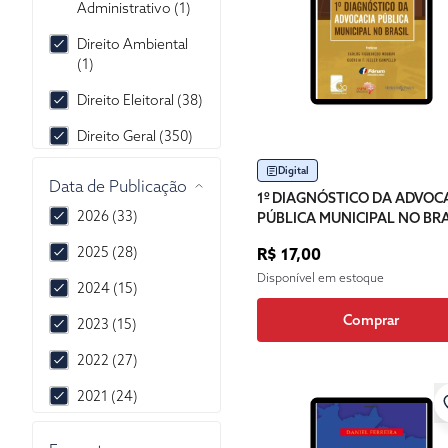
Administrativo (1)
Direito Ambiental
(1)
Direito Eleitoral (38)
Direito Geral (350)
Direito Processual
Digital
Data de Publicação
Penal (1)
1º DIAGNÓSTICO DA ADVOC
2026 (33)
PÚBLICA MUNICIPAL NO BRA
Lançamentos (2)
2025 (28)
R$ 17,00
Disponível em estoque
2024 (15)
Comprar
2023 (15)
2022 (27)
2021 (24)
2020 (35)