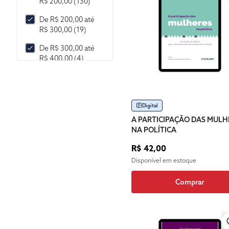
R$ 200,00 (130)
2007 (1)
De R$ 200,00 até
R$ 300,00 (19)
De R$ 300,00 até
R$ 400,00 (4)
De R$ 400,00 até
R$ 500,00 (1)
De R$ 500,00 até
Digital
R$ 1.000,00 (0)
A PARTICIPAÇÃO DAS MULH
NA POLÍTICA
De R$ 1.000,00 até
R$ 2.000,00 (0)
R$ 42,00
Disponível em estoque
Mais de R$
2.000,00 (0)
Comprar