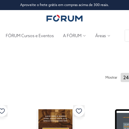
Aproveite o frete grátis em compras acima de 300 reais.
Conte-nos o que achou de nosso novo site!
FÓRUM Cursos e Eventos
A FÓRUM
Áreas
Mostrar