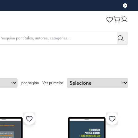
0
por página
Ver primeiro