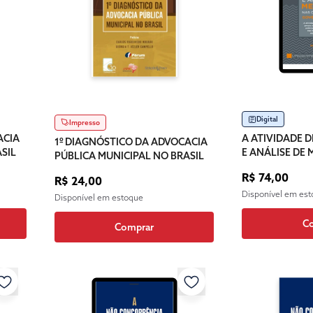
Digital
Impresso
ACIA
A ATIVIDADE 
1º DIAGNÓSTICO DA ADVOCACIA
SIL
E ANÁLISE DE
PÚBLICA MUNICIPAL NO BRASIL
CONTRATAÇÕ
R$ 74,00
R$ 24,00
GOVERNAMENT
Disponível em es
Disponível em estoque
C
Comprar