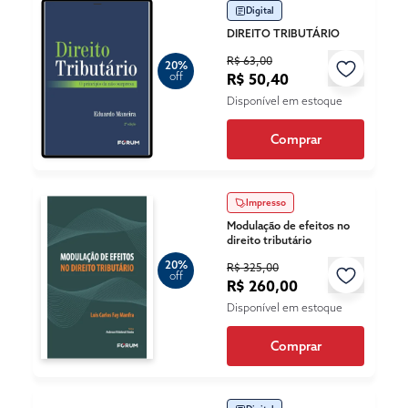
Digital
DIREITO TRIBUTÁRIO
R$ 63,00
20%
off
R$ 50,40
Disponível em estoque
Comprar
Impresso
Modulação de efeitos no
direito tributário
20%
R$ 325,00
off
R$ 260,00
Disponível em estoque
Comprar