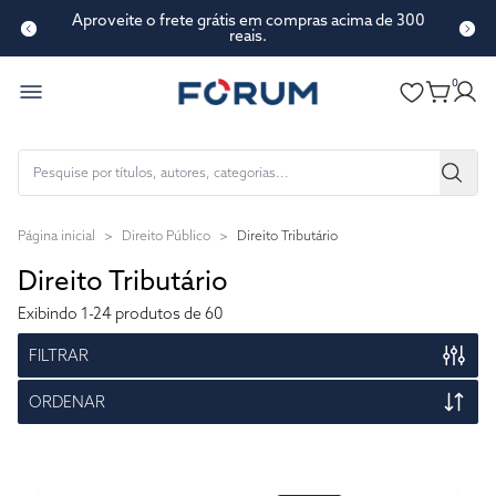
Conte-nos o que achou de nosso novo site!
0
Página inicial
>
Direito Público
>
Direito Tributário
Direito Tributário
Exibindo
1-24
produtos de 60
FILTRAR
ORDENAR