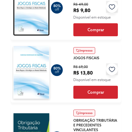
R$ 49,00
80%
off
R$ 9,80
Disponível em estoque
Comprar
Impresso
JOGOS FISCAIS
R$ 69,00
80%
off
R$ 13,80
Disponível em estoque
Comprar
Impresso
OBRIGAÇÃO TRIBUTÁRIA
E PRECEDENTES
VINCULANTES