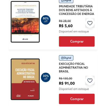
Digital
IMUNIDADE TRIBUTÁRIA
DOS BENS AFETADOS À
CONCESSÃO DE ENERGIA
80%
R$ 28,00
off
R$ 5,60
Disponível em estoque
Comprar
Digital
EXECUÇÃO FISCAL
ADMINISTRATIVA NO
BRASIL
30%
R$ 130,00
off
R$ 91,00
Disponível em estoque
Comprar