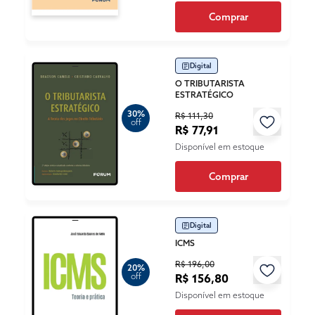
Comprar
Digital
O TRIBUTARISTA
ESTRATÉGICO
30%
R$ 111,30
off
R$ 77,91
Disponível em estoque
Comprar
Digital
ICMS
R$ 196,00
20%
off
R$ 156,80
Disponível em estoque