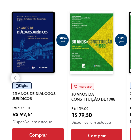
30%
50%
off
off
Digital
Di
Impresso
25 ANOS DE DIÁLOGOS
30 A
30 ANOS DA
JURÍDICOS
CONS
CONSTITUIÇÃO DE 1988
R$ 132,30
R$ 11
R$ 159,00
R$ 92,61
R$ 
R$ 79,50
Disponível em estoque
Dispo
Disponível em estoque
Comprar
Comprar