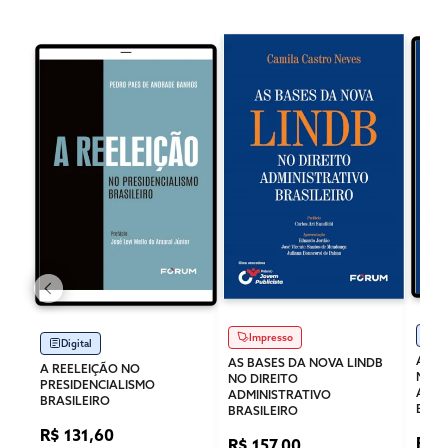
Di
Impresso
Digital
AS B
AS BASES DA NOVA LINDB
A REELEIÇÃO NO
NO D
NO DIREITO
PRESIDENCIALISMO
ADMI
ADMINISTRATIVO
BRASILEIRO
BRAS
BRASILEIRO
R$ 131,60
R$ 
R$ 157,00