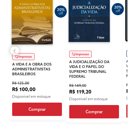
20%
20%
off
off
Di
Impresso
Impresso
A JU
A JUDICIALIZAÇÃO DA
A VIDA E A OBRA DOS
VIDA
VIDA E O PAPEL DO
ADMINISTRATIVISTAS
SUPR
SUPREMO TRIBUNAL
BRASILEIROS
FEDE
FEDERAL
R$ 125,00
R$ 81
R$ 149,00
R$ 100,00
R$ 
R$ 119,20
Disponível em estoque
Dispo
Disponível em estoque
Comprar
Comprar