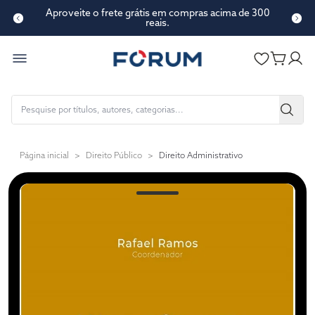
Aproveite o frete grátis em compras acima de 300
reais.
Página inicial
>
Direito Público
>
Direito Administrativo