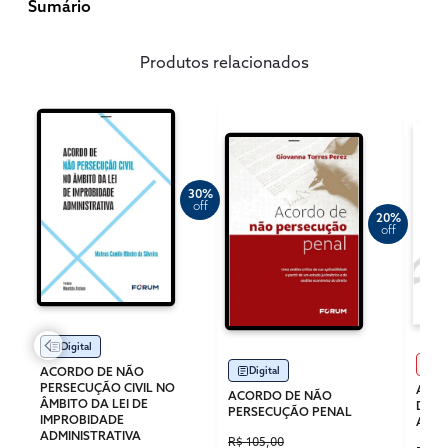
Sumário
Produtos relacionados
30%
off
20%
off
Digital
Im
ACORDO DE NÃO
Digital
PERSECUÇÃO CIVIL NO
ANOT
ACORDO DE NÃO
ÂMBITO DA LEI DE
DE I
PERSECUÇÃO PENAL
IMPROBIDADE
ADMI
ADMINISTRATIVA
R$ 105,00