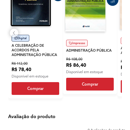
off
Digital
Im
Impresso
A CELEBRAÇÃO DE
ARBI
ACORDOS PELA
ADMINISTRAÇÃO PÚBLICA
ADMI
ADMINISTRAÇÃO PÚBLICA
R$ 108,00
R$ 15
R$ 112,00
R$ 86,40
R$ 1
R$ 78,40
Disponível em estoque
Dispo
Disponível em estoque
Comprar
Comprar
Avaliação do produto