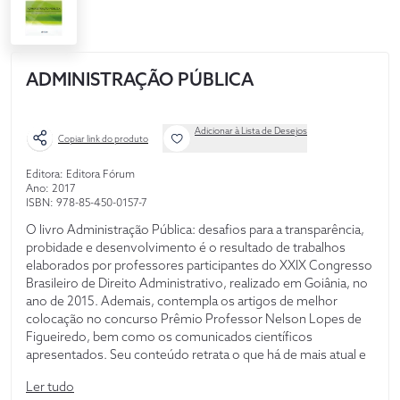
ADMINISTRAÇÃO PÚBLICA
Adicionar à Lista de Desejos
Copiar link do produto
Editora: Editora Fórum
Ano: 2017
ISBN: 978-85-450-0157-7
O livro Administração Pública: desafios para a transparência,
probidade e desenvolvimento é o resultado de trabalhos
elaborados por professores participantes do XXIX Congresso
Brasileiro de Direito Administrativo, realizado em Goiânia, no
ano de 2015. Ademais, contempla os artigos de melhor
colocação no concurso Prêmio Professor Nelson Lopes de
Figueiredo, bem como os comunicados científicos
apresentados. Seu conteúdo retrata o que há de mais atual e
interessante no contexto contemporâneo do Direito Público,
Ler tudo
fomentando reflexões e propiciando aos leitores uma