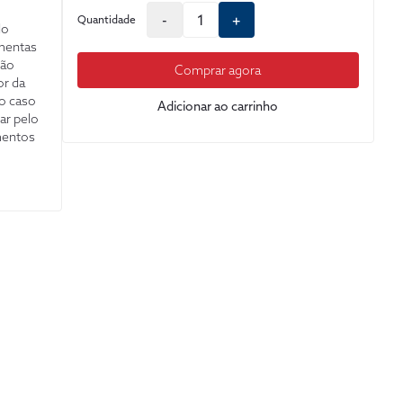
-
+
Quantidade
do
amentas
são
Comprar agora
or da
do caso
Adicionar ao carrinho
ar pelo
mentos
io e,
to
plicação