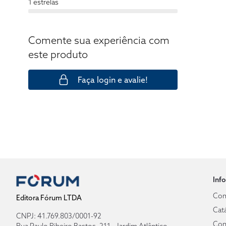
1 estrelas
Comente sua experiência com
este produto
Faça login e avalie!
Inf
Com
Editora Fórum LTDA
Cat
CNPJ: 41.769.803/0001-92
Con