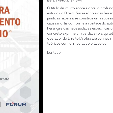
ISBN: 978-65-5518-459-4
O título diz muito sobre a obra: o profun
estudo do Direito Sucessório e das ferr
jurídicas hábeis a se construir uma suces
causa mortis conforme a vontade do aut
herança e das necessidades específicas 
concreto exprime um verdadeiro arquitet
operador do Direito! A obra alia conheci
teóricos com o imperativo prático de
instrumentalizar o planejamento sucessór
Ler tudo
assim, conceder aos operadores do Direi
subsídios para a mais larga ampliação e a
dessas formas de suceder.