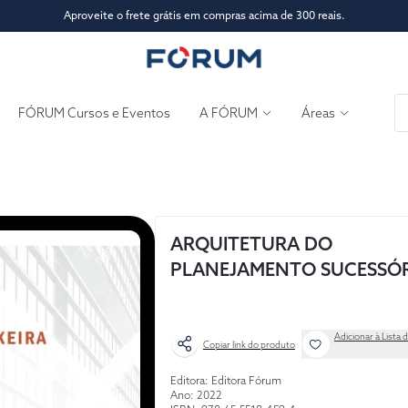
Aproveite o frete grátis em compras acima de 300 reais.
FÓRUM Cursos e Eventos
A FÓRUM
Áreas
ARQUITETURA DO
PLANEJAMENTO SUCESSÓ
Adicionar à Lista 
Copiar link do produto
Editora: Editora Fórum
Ano: 2022