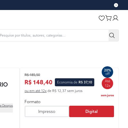
20%
off
R$ 185,50
R$ 148,40
Até
Economia de
R$ 37,10
RIO
12x
ou em até 12x
de R$ 12,37 sem juros
sem juros
Formato
de Desejos
Impresso
Digital