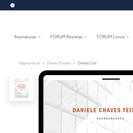
Assinaturas
FÓRUM Revistas
FÓRUM Livros
Página inicial
>
Direito Privado
>
Direito Civil