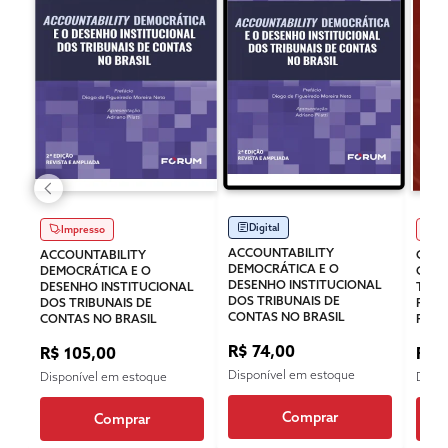
Digital
Impresso
Im
ACCOUNTABILITY
ACCOUNTABILITY
COMP
DEMOCRÁTICA E O
DEMOCRÁTICA E O
CONS
DESENHO INSTITUCIONAL
DESENHO INSTITUCIONAL
TRIB
DOS TRIBUNAIS DE
DOS TRIBUNAIS DE
PRO
CONTAS NO BRASIL
CONTAS NO BRASIL
PÚBL
R$ 74,00
R$ 105,00
R$ 
Disponível em estoque
Disponível em estoque
Dispo
Comprar
Comprar