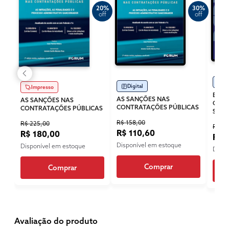
20%
30%
off
off
Di
Digital
Impresso
BOAS
AS SANÇÕES NAS
AS SANÇÕES NAS
CONT
CONTRATAÇÕES PÚBLICAS
CONTRATAÇÕES PÚBLICAS
SUST
R$ 158,00
R$ 225,00
R$ 13
R$ 110,60
R$ 180,00
R$ 
Disponível em estoque
Disponível em estoque
Dispo
Comprar
Comprar
Avaliação do produto