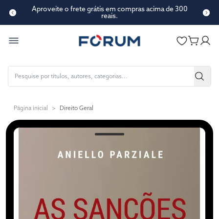
Aproveite o frete grátis em compras acima de 300
reais.
Página inicial
>
Direito Geral