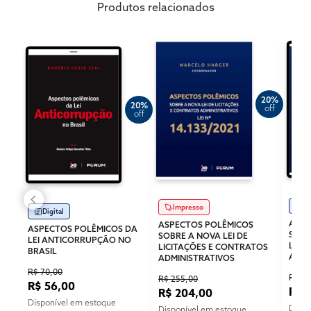
Produtos relacionados
20%
20%
off
off
Di
Impresso
Digital
ASPE
ASPECTOS POLÊMICOS
ASPECTOS POLÊMICOS DA
SOBR
SOBRE A NOVA LEI DE
LEI ANTICORRUPÇÃO NO
LICI
LICITAÇÕES E CONTRATOS
BRASIL
ADMI
ADMINISTRATIVOS
R$ 70,00
R$ 17
R$ 255,00
R$ 56,00
R$ 
R$ 204,00
Disponível em estoque
Dispo
Disponível em estoque