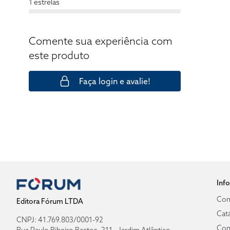
1 estrelas
Comente sua experiência com
este produto
Faça login e avalie!
Inf
Com
Editora Fórum LTDA
Cat
CNPJ: 41.769.803/0001-92
Con