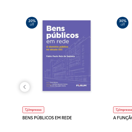
20%
30%
off
off
Impresso
Impress
BENS PÚBLICOS EM REDE
A FUNÇÃ