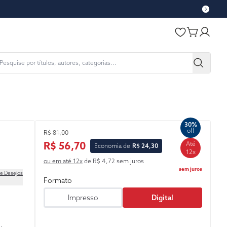
30%
off
R$ 81,00
R$ 56,70
Até
Economia de
R$ 24,30
12x
ou em até 12x
de R$ 4,72 sem juros
sem juros
de Desejos
Formato
Impresso
Digital