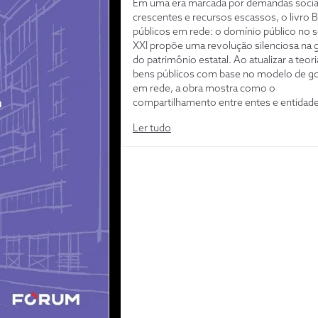
Em uma era marcada por demandas socia
crescentes e recursos escassos, o livro 
públicos em rede: o domínio público no 
XXI propõe uma revolução silenciosa na 
do patrimônio estatal. Ao atualizar a teor
bens públicos com base no modelo de g
em rede, a obra mostra como o
compartilhamento entre entes e entidad
públicas e privadas pode evitar a subutili
Ler tudo
ampliar o acesso a serviços essenciais. A 
dados concretos e vasta pesquisa jurídica
estudo revela o potencial dos bens públi
como instrumentos dinâmicos de inclusão
Mais do que um conceito teórico, o
compartilhamento se apresenta como so
viável para promover eficiência, equidade
inovação. Leitura essencial para gestores,
e cidadãos comprometidos com o futuro
Administração Pública.