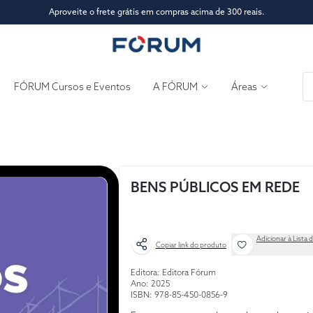
Aproveite o frete grátis em compras acima de 300 reais.
FÓRUM Cursos e Eventos
A FÓRUM
Áreas
BENS PÚBLICOS EM REDE
Adicionar à Lista 
Copiar link do produto
Editora: Editora Fórum
Ano: 2025
ISBN: 978-85-450-0856-9