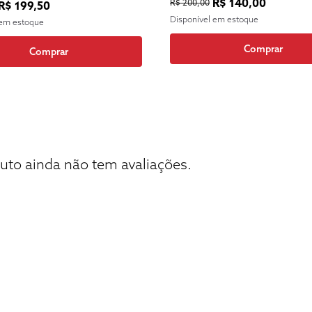
R$ 140,00
R$ 200,00
R$ 199,50
Disponível em estoque
 em estoque
Comprar
Comprar
uto ainda não tem avaliações.