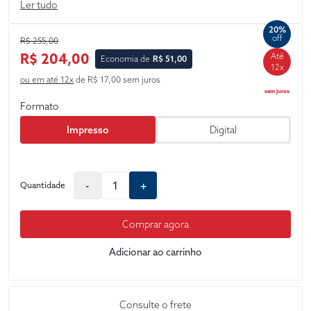
Ler tudo
20%
off
R$ 255,00
R$ 204,00
Até
Economia de
R$ 51,00
12x
ou em até 12x
de R$ 17,00 sem juros
sem juros
Formato
Impresso
Digital
-
+
Quantidade
Comprar agora
Adicionar ao carrinho
Consulte o frete