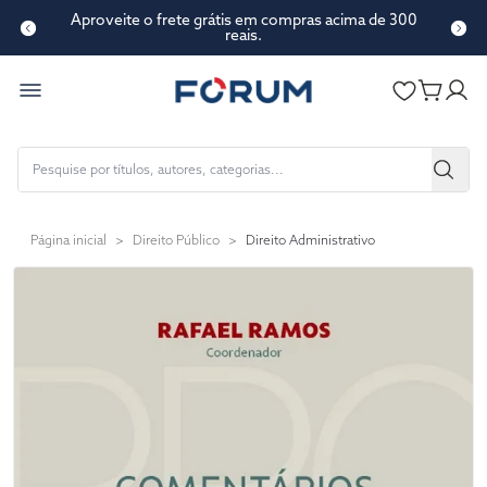
Aproveite o frete grátis em compras acima de 300
reais.
Página inicial
>
Direito Público
>
Direito Administrativo