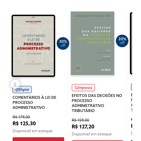
20%
30%
off
off
Di
Impresso
Digital
EFEI
EFEITOS DAS DECISÕES NO
COMENTÁRIOS À LEI DE
PRO
PROCESSO
PROCESSO
ADMI
ADMINISTRATIVO
ADMINISTRATIVO
TRIB
TRIBUTÁRIO
R$ 179,00
R$ 11
R$ 159,00
R$ 125,30
R$ 
R$ 127,20
Disponível em estoque
Dispo
Disponível em estoque