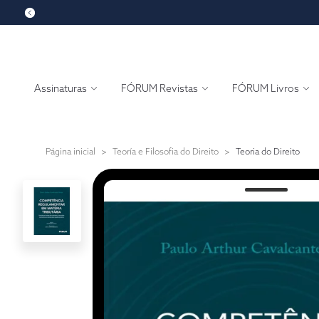
Assinaturas
FÓRUM Revistas
FÓRUM Livros
Página inicial
>
Teoría e Filosofia do Direito
>
Teoria do Direito