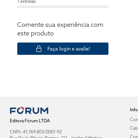
1 estrelas
Comente sua experiência com
este produto
Faça login e avalie!
Inf
Com
Editora Fórum LTDA
Cat
CNPJ: 41.769.803/0001-92
Con