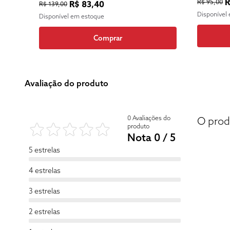
R
R$ 95,00
R$ 83,40
R$ 139,00
Disponível
Disponível em estoque
Comprar
Avaliação do produto
0 Avaliações do
O prod
produto
Nota 0 / 5
5 estrelas
4 estrelas
3 estrelas
2 estrelas