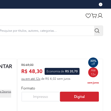
30%
off
R$ 69,00
NTAR
R$ 48,30
Até
Economia de
R$ 20,70
12x
ou em até 12x
de R$ 4,02 sem juros
sem juros
Formato
de Desejos
Impresso
Digital