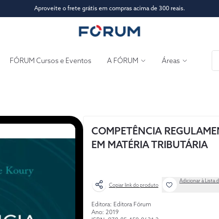
Aproveite o frete grátis em compras acima de 300 reais.
FÓRUM Cursos e Eventos
A FÓRUM
Áreas
COMPETÊNCIA REGULAME
EM MATÉRIA TRIBUTÁRIA
Adicionar à Lista 
Copiar link do produto
Editora: Editora Fórum
Ano: 2019