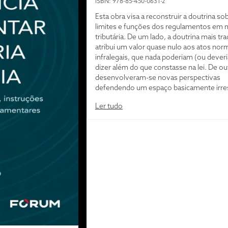
ISBN: 978-85-450-0631-2
Esta obra visa a reconstruir a doutrina so
limites e funções dos regulamentos em 
tributária. De um lado, a doutrina mais tra
atribui um valor quase nulo aos atos nor
infralegais, que nada poderiam (ou dever
dizer além do que constasse na lei. De ou
desenvolveram-se novas perspectivas
defendendo um espaço basicamente irres
para os decretos e instruções normativa
Ler tudo
contexto, entre um Direito Tributário da 
Direito Tributário da Instrução Normativa,
obra busca oferecer bases sólidas para a
construção de um Direito Tributário con
determina a Constituição, com coerência
embasamento. Assim, após analisar crit
os fundamentos da competência tributár
regulamentar, identificam-se quatro fun
devem ser exercidas por tais instrument
normativos no Brasil, evidenciando os s
limites de atuação e formas de controle,
mediante análise de exemplos relevantes 