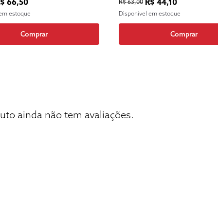
$ 66,50
R$ 44,10
R$ 63,00
 em estoque
Disponível em estoque
Comprar
Comprar
uto ainda não tem avaliações.