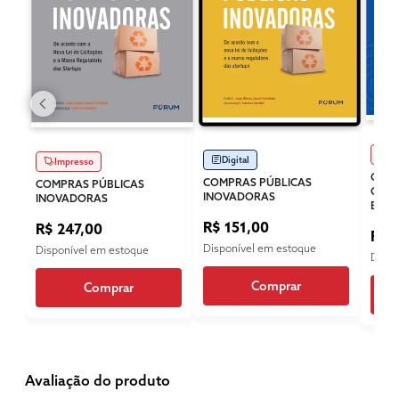
Im
Digital
Impresso
COMP
COMPRAS PÚBLICAS
COMPRAS PÚBLICAS
CENT
INOVADORAS
INOVADORAS
BRAS
R$ 151,00
R$ 247,00
R$ 
Disponível em estoque
Disponível em estoque
Dispo
Comprar
Comprar
Avaliação do produto