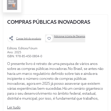
COMPRAS PÚBLICAS INOVADORAS
Adicionar à Lista de Desejos
Copiar link do produto
Editora: Editora Fórum
Ano: 2025
ISBN: 978-85-450-0804-0
O presente livro é retrato de uma pesquisa de vários anos
sobre as compras públicas inovadoras.No Brasil, se antes não
havia um marco regulatório definido sobre tais e ainda era
incipiente o número concreto de compras públicas
inovadoras, agora em 2025 já posso asseverar que existem
várias experiências bem-sucedidas.Há um cenário gigantesco
para o seu desenvolvimento no âmbito federal, estadual,
distrital e municipal; por isso, é fundamental que trabalhos,
livros, ensaios e congressos debatam o temário, tornando-o
Ler tudo
mais palpável para a sua operacionalização pelos agentes