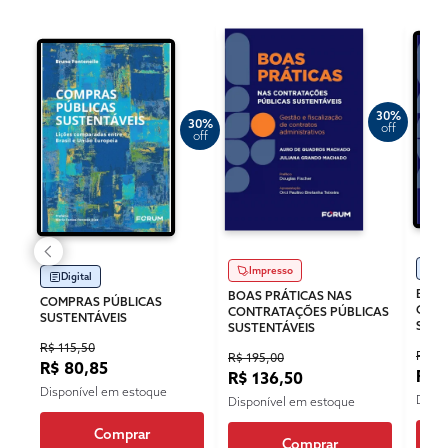
30%
30%
off
off
Di
Impresso
Digital
BOAS
BOAS PRÁTICAS NAS
COMPRAS PÚBLICAS
CONT
CONTRATAÇÕES PÚBLICAS
SUSTENTÁVEIS
SUST
SUSTENTÁVEIS
R$ 115,50
R$ 13
R$ 195,00
R$ 80,85
R$ 
R$ 136,50
Disponível em estoque
Dispo
Disponível em estoque
Comprar
Comprar