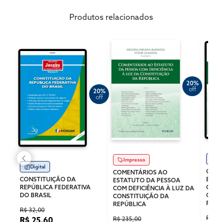
Produtos relacionados
20%
off
20%
off
Di
Impresso
Digital
COME
COMENTÁRIOS AO
CONSTITUIÇÃO DA
ESTA
ESTATUTO DA PESSOA
REPÚBLICA FEDERATIVA
COM 
COM DEFICIÊNCIA À LUZ DA
DO BRASIL
CONS
CONSTITUIÇÃO DA
REPÚ
REPÚBLICA
R$ 32,00
R$ 16
R$ 235,00
R$ 25,60