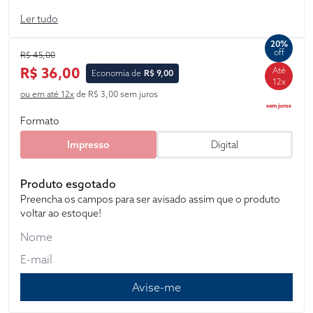
informações disponibilizadas pelo Supremo Tribunal Federal,
Ler tudo
foi associada aos artigos e demais dispositivos a existência de
Ação Direta de Inconstitucionalidade. Terceiro, as normas
20%
infralegais que regulamentam o dispositivo estão indicadas e
off
R$ 45,00
também associadas ao respectivo dispositivo da
R$ 36,00
Até
Economia de
R$ 9,00
Constituição.
12x
ou em até 12x
de R$ 3,00 sem juros
sem juros
Formato
Impresso
Digital
Produto esgotado
Preencha os campos para ser avisado assim que o produto
voltar ao estoque!
Avise-me