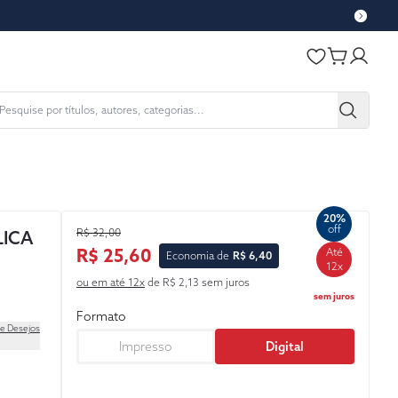
20%
off
R$ 32,00
LICA
R$ 25,60
Até
Economia de
R$ 6,40
12x
ou em até 12x
de R$ 2,13 sem juros
sem juros
Formato
de Desejos
Impresso
Digital