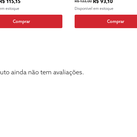
R$ 115,15
R$ 93,10
R$ 133,00
 em estoque
Disponível em estoque
Comprar
Comprar
uto ainda não tem avaliações.