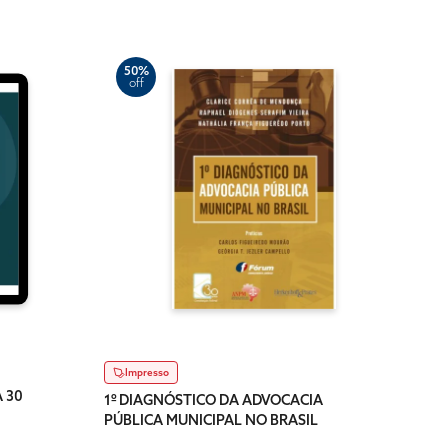
50%
off
2
of
Dig
1º D
PÚBL
R$ 17,
Impresso
Dispo
 30
1º DIAGNÓSTICO DA ADVOCACIA
PÚBLICA MUNICIPAL NO BRASIL