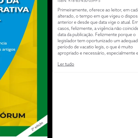
ISBN: 978-85-450-0599-5
Primeiramente, oferece ao leitor, em cad
alterado, o tempo em que vigeu o dispos
anterior e desde que data vige o atual. E
casos, felizmente, a vigência não coinci
data da publicação. Felizmente porque o
legislador tem oportunizado um adequa
período de vacatio legis, o que é muito
apropriado e necessário, especialmente 
tratando da norma que no regime democ
Ler tudo
subjuga todas as demais. Em segundo lug
aproveitando informações disponibilizad
Supremo Tribunal Federal, foi associada 
artigos e demais dispositivos a existência
Ação Direta de Inconstitucionalidade. Terc
normas infralegais que regulamentam o
dispositivo estão indicadas e também as
ao respectivo dispositivo da Constituição