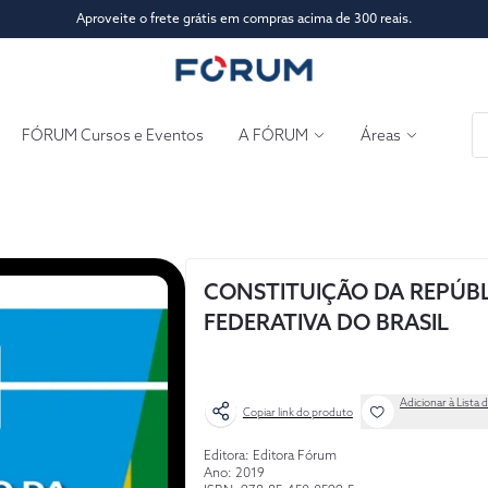
Aproveite o frete grátis em compras acima de 300 reais.
FÓRUM Cursos e Eventos
A FÓRUM
Áreas
CONSTITUIÇÃO DA REPÚB
FEDERATIVA DO BRASIL
Adicionar à Lista 
Copiar link do produto
Editora: Editora Fórum
Ano: 2019