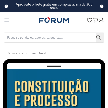
Aproveite o frete grátis em compras acima de 300
reais.
Página inicial
>
Direito Geral