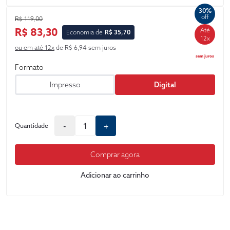
e forense, e atualizados à luz da legislação, da jurisprudência e
30%
dos questionamentos mais recentes.
off
R$ 119,00
R$ 83,30
Até
Economia de
R$ 35,70
12x
ou em até 12x
de R$ 6,94 sem juros
sem juros
Formato
Impresso
Digital
-
+
Quantidade
Comprar agora
Adicionar ao carrinho