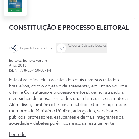
CONSTITUIÇÃO E PROCESSO ELEITORAL
Adicionar à Lista de Desejos
Copiar link do produto
Editora: Editora Fórum
Ano: 2018
ISBN: 978-85-450-0571-1
Esta obra reúne eleitoralistas dos mais diversos estados
brasileiros, com o objetivo de apresentar, em um só volume,
o tema Constituição e processo eleitoral, demonstrando a
diversidade de pensamento dos que lidam com essa matéria.
Além disso, também oferece ao público leitor – magistrados,
membros do Ministério Público, advogados, servidores
públicos, professores, estudantes e demais integrantes da
sociedade – debates polêmicos e atuais, estritamente
vinculados à relação entre Constituição e Eleições, todos
Ler tudo
abordados com rigor científico, associado à rotina acadêmica