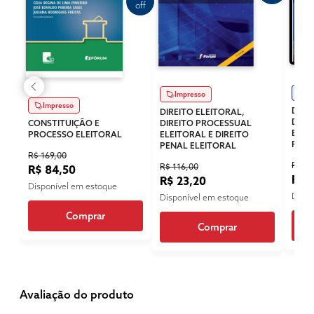
off
Di
Impresso
Impresso
DIRE
DIREITO ELEITORAL,
DIRE
CONSTITUIÇÃO E
DIREITO PROCESSUAL
ELEI
PROCESSO ELEITORAL
ELEITORAL E DIREITO
PENA
PENAL ELEITORAL
R$ 169,00
R$ 82
R$ 116,00
R$ 84,50
R$ 
R$ 23,20
Disponível em estoque
Dispo
Disponível em estoque
Comprar
Comprar
Avaliação do produto