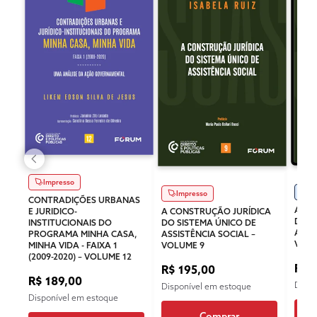
Impresso
Di
Impresso
CONTRADIÇÕES URBANAS
A CO
E JURIDICO-
A CONSTRUÇÃO JURÍDICA
DO S
INSTITUCIONAIS DO
DO SISTEMA ÚNICO DE
ASSI
PROGRAMA MINHA CASA,
ASSISTÊNCIA SOCIAL –
VOLU
MINHA VIDA - FAIXA 1
VOLUME 9
(2009-2020) – VOLUME 12
R$ 
R$ 195,00
R$ 189,00
Dispo
Disponível em estoque
Disponível em estoque
Comprar