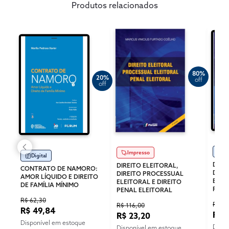
Produtos relacionados
80%
20%
off
off
Di
Impresso
Digital
DIRE
DIREITO ELEITORAL,
CONTRATO DE NAMORO:
DIRE
DIREITO PROCESSUAL
AMOR LÍQUIDO E DIREITO
ELEI
ELEITORAL E DIREITO
DE FAMÍLIA MÍNIMO
PENA
PENAL ELEITORAL
R$ 62,30
R$ 82
R$ 116,00
R$ 49,84
R$ 
R$ 23,20
Disponível em estoque
Dispo
Disponível em estoque