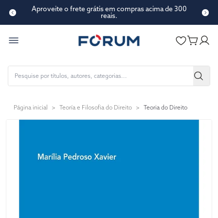
Aproveite o frete grátis em compras acima de 300
reais.
Página inicial
>
Teoría e Filosofia do Direito
>
Teoria do Direito