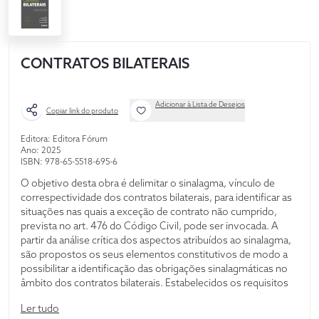
CONTRATOS BILATERAIS
Adicionar à Lista de Desejos
Copiar link do produto
Editora: Editora Fórum
Ano: 2025
ISBN: 978-65-5518-695-6
O objetivo desta obra é delimitar o sinalagma, vínculo de
correspectividade dos contratos bilaterais, para identificar as
situações nas quais a exceção de contrato não cumprido,
prevista no art. 476 do Código Civil, pode ser invocada. A
partir da análise crítica dos aspectos atribuídos ao sinalagma,
são propostos os seus elementos constitutivos de modo a
possibilitar a identificação das obrigações sinalagmáticas no
âmbito dos contratos bilaterais. Estabelecidos os requisitos
para sua configuração, é possível justificar a aplicação da
Ler tudo
exceção de contrato não cumprido, remédio que incide em