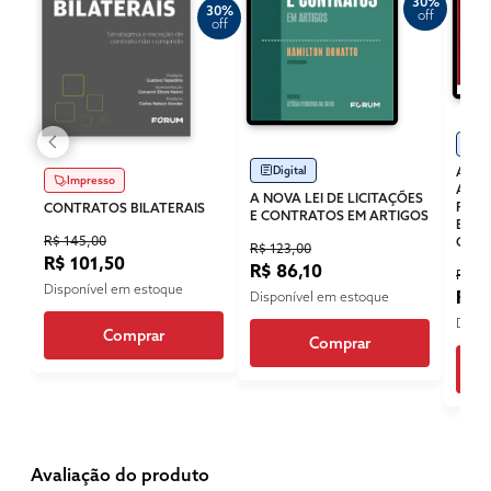
30%
30%
off
off
Di
Digital
A PA
Impresso
ADMI
A NOVA LEI DE LICITAÇÕES
PROC
CONTRATOS BILATERAIS
E CONTRATOS EM ARTIGOS
ELA
R$ 145,00
CONT
R$ 123,00
R$ 101,50
R$ 86,10
R$ 53
Disponível em estoque
R$ 3
Disponível em estoque
Dispo
Comprar
Comprar
Avaliação do produto