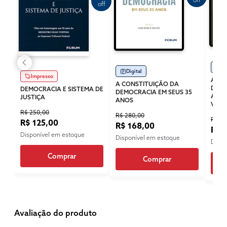
off
Di
Digital
Impresso
A CO
A CONSTITUIÇÃO DA
DO S
DEMOCRACIA E SISTEMA DE
DEMOCRACIA EM SEUS 35
ASSI
JUSTIÇA
ANOS
VOLU
R$ 250,00
R$ 280,00
R$ 13
R$ 125,00
R$ 168,00
R$ 
Disponível em estoque
Disponível em estoque
Dispo
Comprar
Comprar
Avaliação do produto