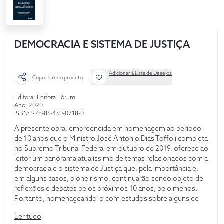
DEMOCRACIA E SISTEMA DE JUSTIÇA
Adicionar à Lista de Desejos
Copiar link do produto
Editora: Editora Fórum
Ano: 2020
ISBN: 978-85-450-0718-0
A presente obra, empreendida em homenagem ao período
de 10 anos que o Ministro José Antonio Dias Toffoli completa
no Supremo Tribunal Federal em outubro de 2019, oferece ao
leitor um panorama atualíssimo de temas relacionados com a
democracia e o sistema de Justiça que, pela importância e,
em alguns casos, pioneirismo, continuarão sendo objeto de
reflexões e debates pelos próximos 10 anos, pelo menos.
Portanto, homenageando-o com estudos sobre alguns de
seus mais relevantes votos, esta coletânea, fruto da reflexão
Ler tudo
de variados juristas que conciliam teoria e prática com