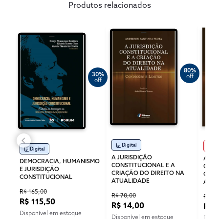
Produtos relacionados
80%
30%
off
off
Digital
Im
Digital
A JURISDIÇÃO
A JU
DEMOCRACIA, HUMANISMO
CONSTITUCIONAL E A
CONS
E JURISDIÇÃO
CRIAÇÃO DO DIREITO NA
CRIA
CONSTITUCIONAL
ATUALIDADE
ATUA
R$ 165,00
R$ 70,00
R$ 99
R$ 115,50
R$ 14,00
R$ 
Disponível em estoque
Disponível em estoque
Dispo