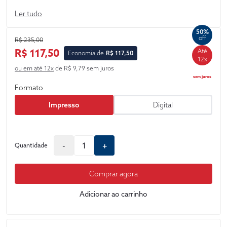
produção jurídica e intelectual do homenageado, Professor
Ler tudo
Doutor de todos nós.
50%
off
R$ 235,00
R$ 117,50
Até
Economia de
R$ 117,50
12x
ou em até 12x
de R$ 9,79 sem juros
sem juros
Formato
Impresso
Digital
-
+
Quantidade
Comprar agora
Adicionar ao carrinho