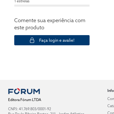
1 estrelas
Comente sua experiência com
este produto
Faça login e avalie!
Inf
Com
Editora Fórum LTDA
Cat
CNPJ: 41.769.803/0001-92
Con