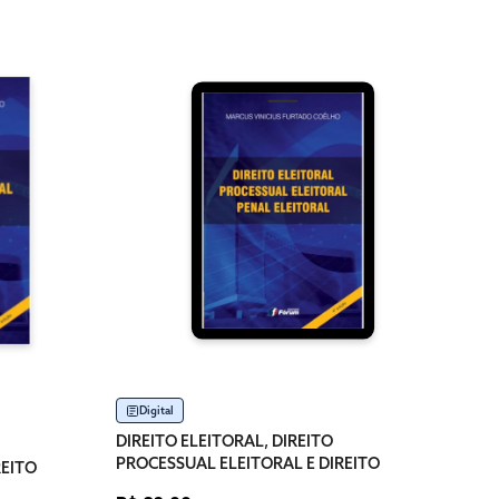
Im
DIRE
JUDIC
R$ 1
Dispo
Digital
DIREITO ELEITORAL, DIREITO
PROCESSUAL ELEITORAL E DIREITO
REITO
PENAL ELEITORAL