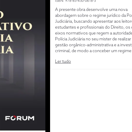
ISBN: 978-85-450-0618-3
A presente obra desenvolve uma nova
abordagem sobre o regime jurídico da Pol
Judiciária, buscando apresentar aos leitor
estudantes e profissionais do Direito, os 
eixos normativos que regem a autoridad
Polícia Judiciária no seu mister de realizar
gestão orgânico-administrativa e a inves
criminal, de modo a conceber um regime 
híbrido: o Direito Administrativo de Políci
Ler tudo
Judiciária. Identifica, assim, sob o funda
existência de uma intrínseca correlação e
Direito Administrativo e o Direito Proces
Penal, com amparo na teoria do exercício
funções típicas dos Poderes da República
contornos do Regime Jurídico-Administr
Delegado de Polícia (RJADP) e, com amp
teoria do exercício das funções atípicas, 
contornos do Regime Jurídico- Administr
Investigação Criminal (RJAIC).