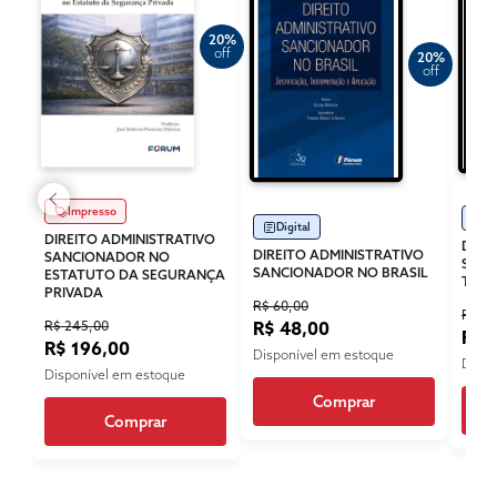
20%
off
20%
off
Impresso
Di
Digital
DIREITO ADMINISTRATIVO
DIRE
DIREITO ADMINISTRATIVO
SANCIONADOR NO
SAN
SANCIONADOR NO BRASIL
ESTATUTO DA SEGURANÇA
TRIB
PRIVADA
R$ 60,00
R$ 49
R$ 245,00
R$ 48,00
R$ 
R$ 196,00
Disponível em estoque
Dispo
Disponível em estoque
Comprar
Comprar