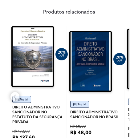
Produtos relacionados
20%
off
20%
off
Digital
Di
Digital
DIREITO ADMINISTRATIVO
DIRE
SANCIONADOR NO
DIREITO ADMINISTRATIVO
SAN
ESTATUTO DA SEGURANÇA
SANCIONADOR NO BRASIL
TRIB
PRIVADA
R$ 60,00
R$ 49
R$ 172,00
R$ 48,00
R$ 
R$ 137,60