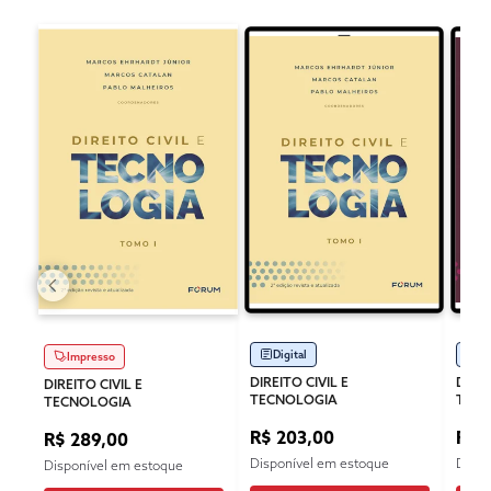
Digital
Di
Impresso
DIREITO CIVIL E
DIREI
DIREITO CIVIL E
TECNOLOGIA
TECN
TECNOLOGIA
R$ 203,00
R$ 
R$ 289,00
Disponível em estoque
Dispo
Disponível em estoque