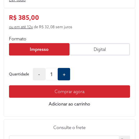
quanto em suas relações patrimoniais.
R$ 385,00
ou em até 12x
de R$ 32,08 sem juros
Formato
Impresso
Digital
-
+
Quantidade
Comprar agora
Adicionar ao carrinho
Consulte o frete