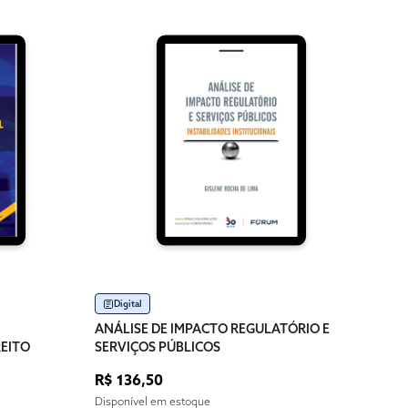
Im
ANÁL
SERV
R$ 1
Dispo
Digital
ANÁLISE DE IMPACTO REGULATÓRIO E
REITO
SERVIÇOS PÚBLICOS
R$ 136,50
Disponível em estoque