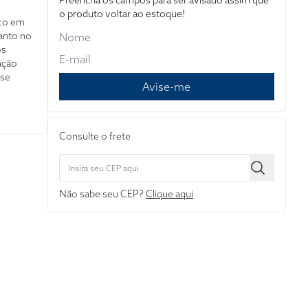
Preencha os campos para ser avisado assim que
o produto voltar ao estoque!
ico em
tanto no
os
ação
sse
Avise-me
Consulte o frete
Não sabe seu CEP?
Clique aqui