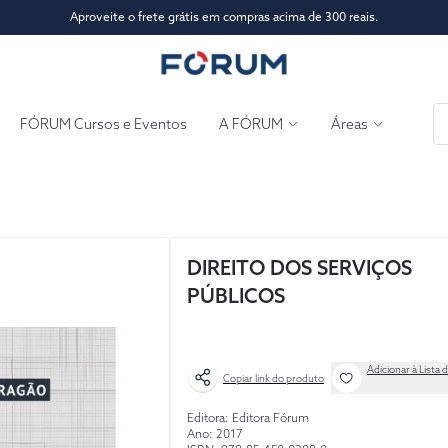
Aproveite o frete grátis em compras acima de 300 reais.
FÓRUM Cursos e Eventos
A FÓRUM
Áreas
DIREITO DOS SERVIÇOS
PÚBLICOS
Adicionar à Lista 
Copiar link do produto
Editora: Editora Fórum
Ano: 2017