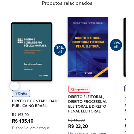
Produtos relacionados
80%
off
30%
off
Di
Impresso
Digital
DIRE
DIREITO ELEITORAL,
DIREITO E CONTABILIDADE
DIRE
DIREITO PROCESSUAL
PÚBLICA NO BRASIL
ELEI
ELEITORAL E DIREITO
PENA
PENAL ELEITORAL
R$ 193,00
R$ 82
R$ 116,00
R$ 135,10
R$ 
R$ 23,20
Disponível em estoque
Dispo
Disponível em estoque