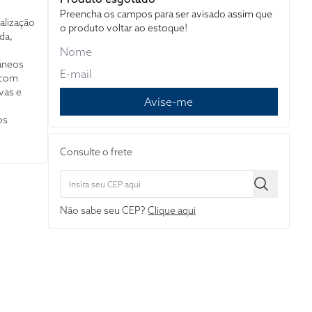
Preencha os campos para ser avisado assim que
alização
o produto voltar ao estoque!
ada,
âneos
, com
vas e
Avise-me
os
or
Consulte o frete
do para
fim de
e os
odem
Não sabe seu CEP?
Clique aqui
cas e
ção de
egurem a