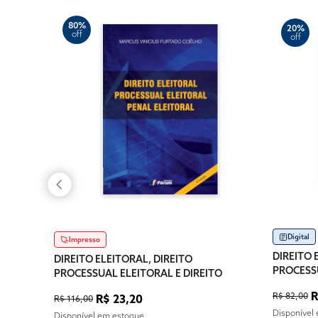
80%
20%
off
off
Digital
Impresso
DIREITO 
DIREITO ELEITORAL, DIREITO
PROCESSU
PROCESSUAL ELEITORAL E DIREITO
PENAL E
PENAL ELEITORAL
R
R$ 82,00
R$ 23,20
R$ 116,00
Disponível
Disponível em estoque