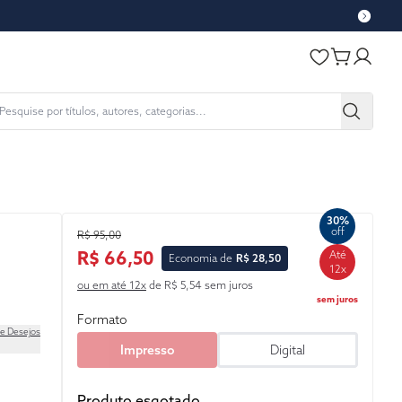
30%
off
R$ 95,00
R$ 66,50
Até
Economia de
R$ 28,50
12x
ou em até 12x
de R$ 5,54 sem juros
sem juros
Formato
de Desejos
Impresso
Digital
Produto esgotado