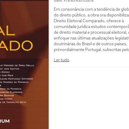
ISBN: 978-85-450-0550-6
Em consonância com a tendência de glob
do direito público, a obra ora disponibiliz
Direito Eleitoral Comparado, oferece à
comunidade jurídica estudos contempor
de direito material e processual eleitoral
enfoque nas últimas atualizações legislati
doutrinárias do Brasil e de outros países,
primordialmente Portugal, subscritas pel
maiores expoentes do direito eleitoral. P
Ler tudo
conseguinte, a coletânea Direito Eleitoral
Comparado harmoniza um espaço fecun
o estudo do direito eleitoral e político, a 
fomentar entre os operadores do direito 
legisladores brasileiros reflexões que p
ensejar a estabilização das relações políti
eleitorais, com a correspondente confec
normas peremptórias, e consolidação de
entendimentos jurisprudenciais que ass
segurança jurídica.