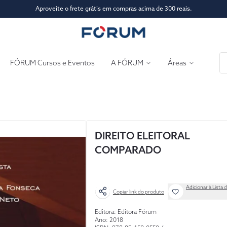
Aproveite o frete grátis em compras acima de 300 reais.
FÓRUM Cursos e Eventos
A FÓRUM
Áreas
DIREITO ELEITORAL
COMPARADO
Adicionar à Lista 
Copiar link do produto
Editora: Editora Fórum
Ano: 2018