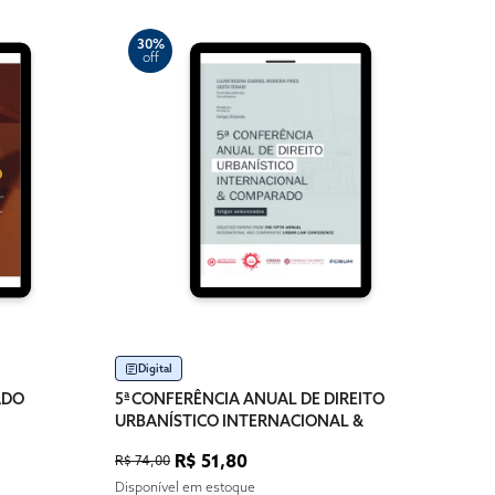
30%
off
5
of
Im
5ª C
URBA
COM
R$ 10
Dispo
Digital
ADO
5ª CONFERÊNCIA ANUAL DE DIREITO
URBANÍSTICO INTERNACIONAL &
COMPARADO
R$ 51,80
R$ 74,00
Disponível em estoque