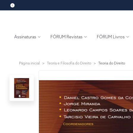
Assinaturas
FÓRUM Revistas
FÓRUM Livros
Página inicial
>
Teoría e Filosofia do Direito
>
Teoria do Direito