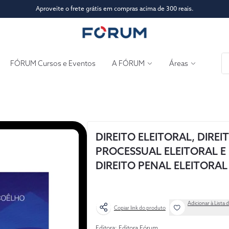
Aproveite o frete grátis em compras acima de 300 reais.
FÓRUM Cursos e Eventos
A FÓRUM
Áreas
DIREITO ELEITORAL, DIREI
PROCESSUAL ELEITORAL E
DIREITO PENAL ELEITORAL
Adicionar à Lista 
Copiar link do produto
Editora: Editora Fórum