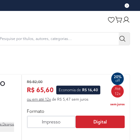
20%
off
R$ 82,00
TO
R$ 65,60
Até
Economia de
R$ 16,40
12x
ou em até 12x
de R$ 5,47 sem juros
sem juros
Formato
Impresso
Digital
de Desejos