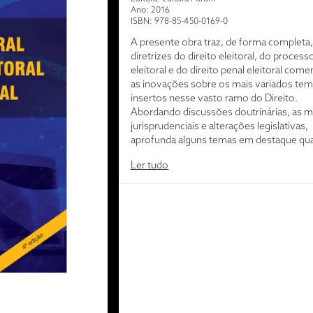
Ano: 2016
ISBN: 978-85-450-0169-0
A presente obra traz, de forma completa,
diretrizes do direito eleitoral, do process
eleitoral e do direito penal eleitoral com
as inovações sobre os mais variados te
insertos nesse vasto ramo do Direito.
Abordando discussões doutrinárias, as 
jurisprudenciais e alterações legislativas,
aprofunda alguns temas em destaque qu
aplicação da Lei nº 13.165/15 e seus refl
Ler tudo
pleitos eleitorais, assim como sua aplicaç
em Tribunais e Cortes especializadas. A
militante em Tribunais Superiores, Douto
Direito, Presidente Nacional da OAB nos
2013 a 2016, Presidente da Comissão Na
de Estudos Constitucionais da OAB para
2016 a 2019, o autor sistematiza as evol
área e apresenta com clareza a estrutura
forma uma das mais importantes e comp
disciplinas do Direito.