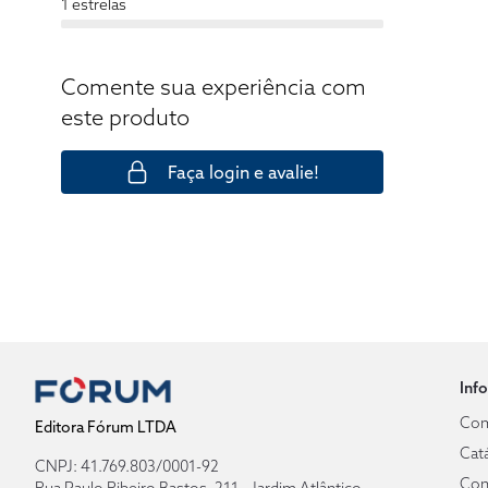
1 estrelas
Comente sua experiência com
este produto
Faça login e avalie!
Inf
Com
Editora Fórum LTDA
Cat
CNPJ: 41.769.803/0001-92
Con