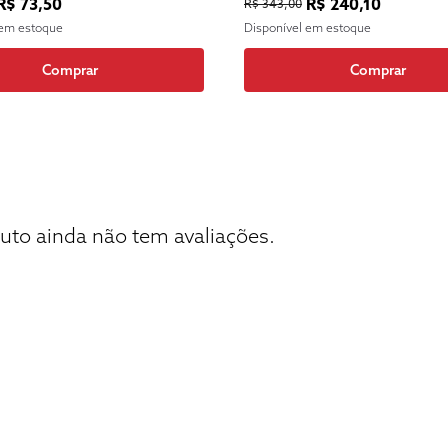
R$ 73,50
R$ 240,10
R$ 343,00
 em estoque
Disponível em estoque
Comprar
Comprar
uto ainda não tem avaliações.