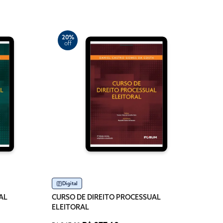
20%
off
2
of
Im
CURS
ELEI
R$ 49
Dispo
Digital
AL
CURSO DE DIREITO PROCESSUAL
ELEITORAL