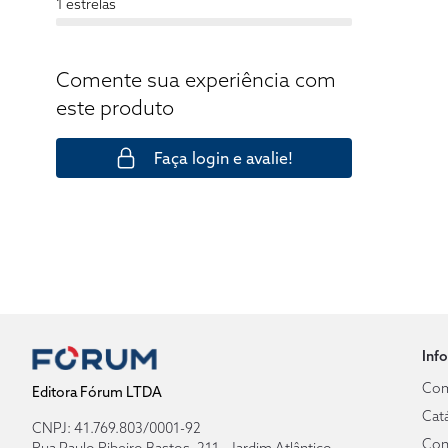
1 estrelas
Comente sua experiência com
este produto
Faça login e avalie!
Inf
Com
Editora Fórum LTDA
Cat
CNPJ: 41.769.803/0001-92
Con