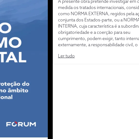
A presente obra pretende investigar em 
medida os tratados internacionais, consi
como NORMA EXTERNA, regidos pela a
conjunta dos Estados-parte, ou a NORM
INTERNA, cuja característica é a subordin
obrigatoriedade e a coerção para seu
cumprimento, podem exigir, tanto inter
externamente, a responsabilidade civil, o
cumprimento do dever fundamental e jurí
Ler tudo
aplicação de sanções quando se tratar da
preservação e proteção do meio ambien
marinho, nos casos de poluição e danos
ambientais por derramamento de óleo e 
substâncias nocivas. Nesse sentido, o Di
Marítimo surgiu na Antiguidade direciona
usos e costumes das sociedades estrutu
época, como corolário do intercâmbio c
e da utilização de embarcações como me
transporte e comercialização de seus pr
promovendo a assimilação e integração 
diferentes povos.