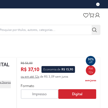
30%
off
R$ 53,00
NTAL
R$ 37,10
Até
Economia de
R$ 15,90
12x
ou em até 12x
de R$ 3,09 sem juros
sem juros
de Desejos
Formato
Impresso
Digital