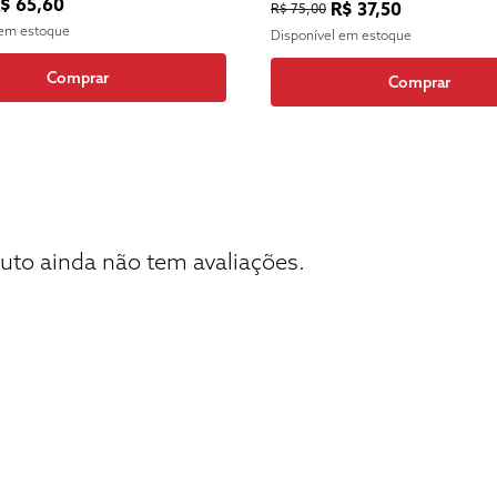
$ 65,60
R$ 37,50
R$ 75,00
 em estoque
Disponível em estoque
Comprar
Comprar
uto ainda não tem avaliações.