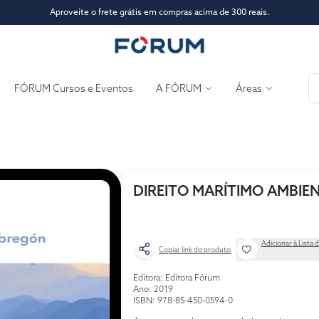
Aproveite o frete grátis em compras acima de 300 reais.
FÓRUM Cursos e Eventos
A FÓRUM
Áreas
DIREITO MARÍTIMO AMBIE
Adicionar à Lista 
Copiar link do produto
Editora: Editora Fórum
Ano: 2019
ISBN: 978-85-450-0594-0