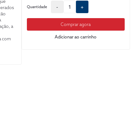
que
-
+
Quantidade
derados
ção
A
Comprar agora
ação, a
Adicionar ao carrinho
na com
dico e a
te
outras
reito
do pelos
radas à
omercial
io de
odutos,
entre os