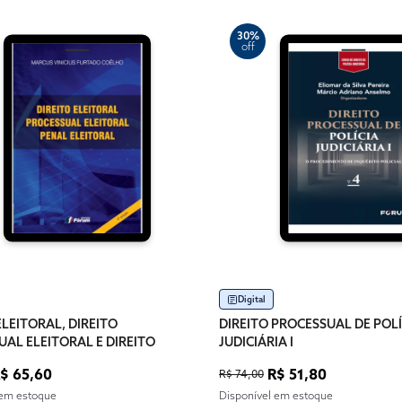
30%
off
Digital
ELEITORAL, DIREITO
DIREITO PROCESSUAL DE POLÍ
AL ELEITORAL E DIREITO
JUDICIÁRIA I
LEITORAL
$ 65,60
R$ 51,80
R$ 74,00
 em estoque
Disponível em estoque