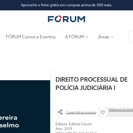
Aproveite o frete grátis em compras acima de 300 reais.
FÓRUM Cursos e Eventos
A FÓRUM
Áreas
DIREITO PROCESSUAL DE
POLÍCIA JUDICIÁRIA I
Adicionar à Lista 
Copiar link do produto
Editora: Editora Fórum
Ano: 2019