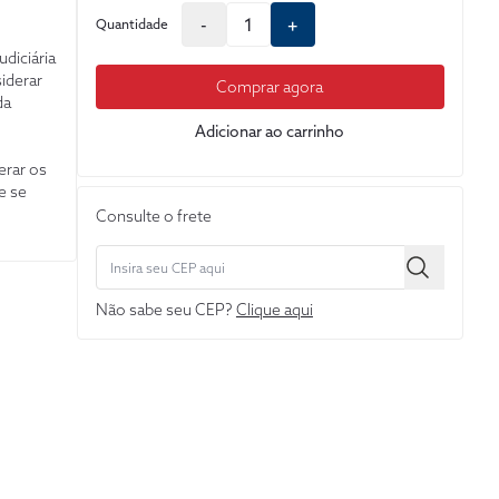
-
+
Quantidade
diciária
iderar
Comprar agora
da
Adicionar ao carrinho
erar os
e se
is vão
Consulte o frete
enal sem
ses
 no
Não sabe seu CEP?
Clique aqui
 ao
a de
ctiva
o sob a
enção de
nquérito.