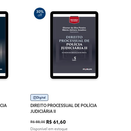
30%
off
2
of
Im
DIRE
JUDIC
R$ 12
Dispo
Digital
CIA
DIREITO PROCESSUAL DE POLÍCIA
JUDICIÁRIA II
R$ 61,60
R$ 88,00
Disponível em estoque