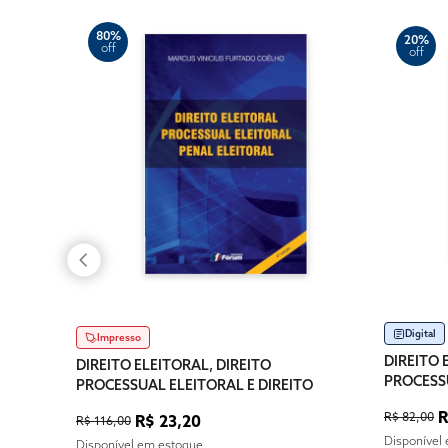
80%
20%
off
off
Digital
Impresso
DIREITO 
DIREITO ELEITORAL, DIREITO
PROCESSU
PROCESSUAL ELEITORAL E DIREITO
PENAL E
PENAL ELEITORAL
R
R$ 82,00
R$ 23,20
R$ 116,00
Disponível
Disponível em estoque