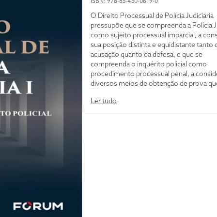
ISBN: 978-85-450-0619-0
O Direito Processual de Polícia Judiciária
pressupõe que se compreenda a Polícia Ju
como sujeito processual imparcial, a cons
sua posição distinta e equidistante tanto 
acusação quanto da defesa, e que se
compreenda o inquérito policial como
procedimento processual penal, a consid
diversos meios de obtenção de prova qu
realizam pela Polícia Judiciária e que depo
Ler tudo
fundamentar a motivação de sentença p
maiores incrementos epistêmicos nas fa
seguintes do processo penal. É com essa
concepção renovada da Polícia Judiciária
processo penal que os autores oferecem
leitor uma nova visão da atividade jurídic
investigação criminal, tanto sob a perspe
formal dos atos do procedimento, quant
perspectiva substancial dos atos de obt
prova que se realizam durante a fase de i