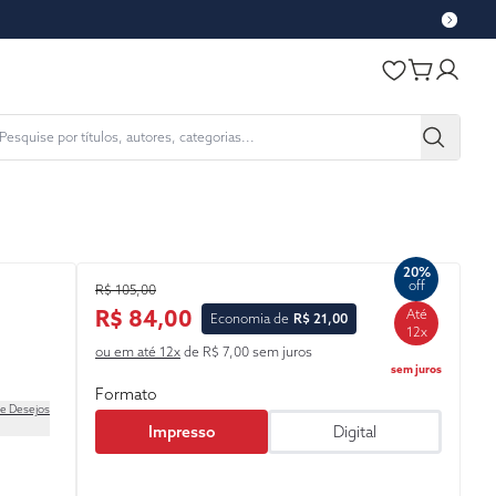
20%
off
R$ 105,00
R$ 84,00
Até
Economia de
R$ 21,00
12x
ou em até 12x
de R$ 7,00 sem juros
sem juros
Formato
de Desejos
Impresso
Digital