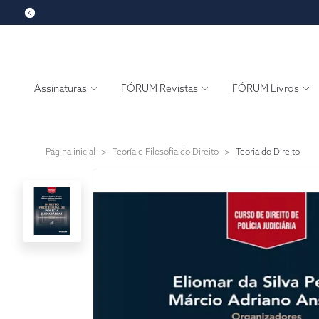
Assinaturas
FÓRUM Revistas
FÓRUM Livros
Página inicial
>
Teoría e Filosofia do Direito
>
Teoria do Direito