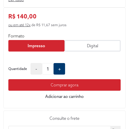
urbana e o desenvolvimento.
R$ 140,00
ou em até 12x
de R$ 11,67 sem juros
Formato
Impresso
Digital
-
+
Quantidade
Comprar agora
Adicionar ao carrinho
Consulte o frete