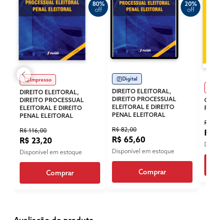
80%
20%
off
off
Digital
Impresso
Im
DIREITO ELEITORAL,
DIREITO ELEITORAL,
DIREITO PROCESSUAL
DIREITO PROCESSUAL
COMP
ELEITORAL E DIREITO
ELEITORAL E DIREITO
PENA
PENAL ELEITORAL
PENAL ELEITORAL
R$ 17
R$ 82,00
R$ 116,00
R$ 
R$ 65,60
R$ 23,20
Dispo
Disponível em estoque
Disponível em estoque
Comprar
Comprar