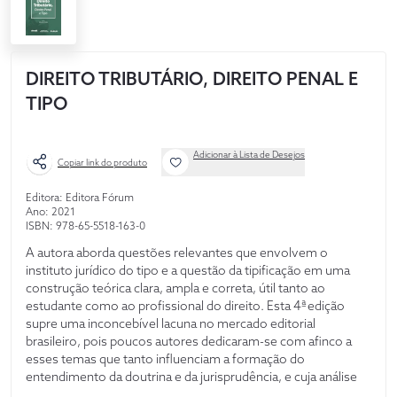
DIREITO TRIBUTÁRIO, DIREITO PENAL E
TIPO
Adicionar à Lista de Desejos
Copiar link do produto
Editora: Editora Fórum
Ano: 2021
ISBN: 978-65-5518-163-0
A autora aborda questões relevantes que envolvem o
instituto jurídico do tipo e a questão da tipificação em uma
construção teórica clara, ampla e correta, útil tanto ao
estudante como ao profissional do direito. Esta 4ª edição
supre uma inconcebível lacuna no mercado editorial
brasileiro, pois poucos autores dedicaram-se com afinco a
esses temas que tanto influenciam a formação do
entendimento da doutrina e da jurisprudência, e cuja análise
equivocada pode causar inúmeros desvios de interpretação,