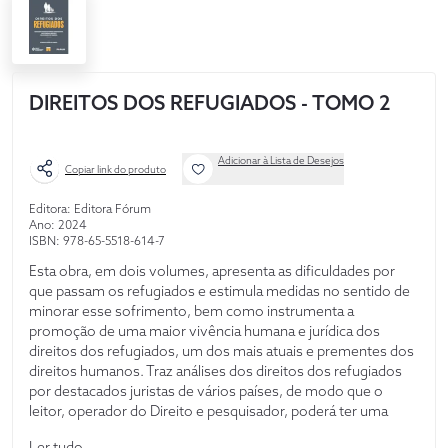
DIREITOS DOS REFUGIADOS - TOMO 2
Adicionar à Lista de Desejos
Copiar link do produto
Editora: Editora Fórum
Ano: 2024
ISBN: 978-65-5518-614-7
Esta obra, em dois volumes, apresenta as dificuldades por
que passam os refugiados e estimula medidas no sentido de
minorar esse sofrimento, bem como instrumenta a
promoção de uma maior vivência humana e jurídica dos
direitos dos refugiados, um dos mais atuais e prementes dos
direitos humanos. Traz análises dos direitos dos refugiados
por destacados juristas de vários países, de modo que o
leitor, operador do Direito e pesquisador, poderá ter uma
visão completa e esclarecedora sobre o estado de arte e
Ler tudo