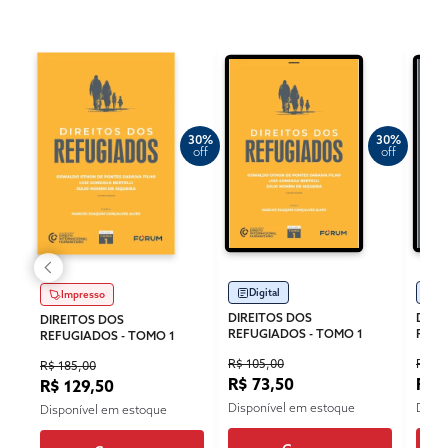
30%
30%
off
off
Digital
Di
Impresso
DIREITOS DOS
DIRE
DIREITOS DOS
REFUGIADOS - TOMO 1
REFU
REFUGIADOS - TOMO 1
R$ 105,00
R$ 10
R$ 185,00
R$ 73,50
R$ 
R$ 129,50
Disponível em estoque
Dispo
Disponível em estoque